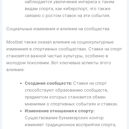
наблюдается увеличение интереса к таким
видам спорта, как киберспорт, что также
связано с ростом ставок на эти события.
Социальные изменения и влияние на сообщества
Mostbet также оказал влияние на социокультурные
изменения в спортивных сообществах. Ставки на спорт
становятся важной частью культуры, особенно в
молодом поколении. Вот ключевые аспекты этого
влияния:
Создание сообществ:
Ставки на спорт
способствуют образованию сообществ,
предметом которых становится обмен
мнениями о спортивных событиях и ставках.
Изменение отношения к спорту:
Существование букмекерских контор
изменяет традиционное восприятие спорта,