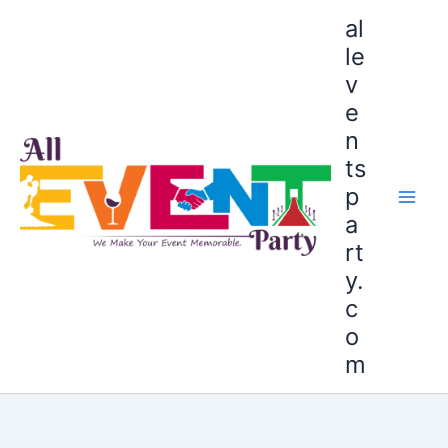
Skip
al
to
le
content
v
e
n
ts
p
a
rt
y.
c
o
m