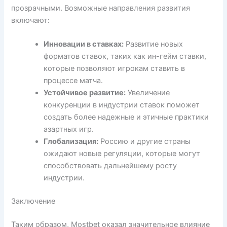
прозрачными. Возможные направления развития
включают:
Инновации в ставках:
Развитие новых
форматов ставок, таких как ин-гейм ставки,
которые позволяют игрокам ставить в
процессе матча.
Устойчивое развитие:
Увеличение
конкуренции в индустрии ставок поможет
создать более надежные и этичные практики
азартных игр.
Глобализация:
Россию и другие страны
ожидают новые регуляции, которые могут
способствовать дальнейшему росту
индустрии.
Заключение
Таким образом, Mostbet оказал значительное влияние