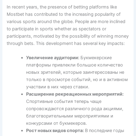
In recent years, the presence of betting platforms like
Mostbet has contributed to the increasing popularity of
various sports around the globe. People are more inclined
to participate in sports whether as spectators or
participants, motivated by the possibility of winning money
through bets. This development has several key impacts:
Увеличение аудитории:
Букмекерские
платформы привлекли большое количество
новых зрителей, которые заинтересованы не
только в просмотре событий, но и в активном
участвии в них через ставки.
Расширение рекреационных мероприятий:
Спортивные события теперь чаще
сопровождаются различного рода акциями,
благотворительными мероприятиями и
конкурсами от букмекеров.
Рост новых видов спорта:
В последние годы