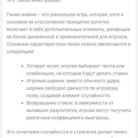
Что такое пинко казино?
Пинко казино – это уникальная игра, которая, хотя и
основана на классических принципах рулетки,
включает в себя дополнительные элементы, делающие
ее более динамичной и привлекательной для игроков.
Основные характеристики пинко казино заключаются в
следующем:
Лотерея чисел: игроки выбирают числа или
комбинации, на которые будут делать ставки.
Игровые шарики: вместо обычного удара,
шарики свободно движутся по игровому
полю, создавая элемент случайности.
Возвращение ставок: в зависимости от
выпавших результатов, игроки могут получить
различные коэффициенты выигрыша.
Это сочетание случайности и стратегии делает пинко