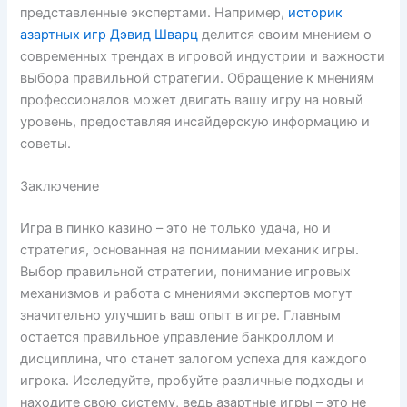
представленные экспертами. Например,
историк
азартных игр Дэвид Шварц
делится своим мнением о
современных трендах в игровой индустрии и важности
выбора правильной стратегии. Обращение к мнениям
профессионалов может двигать вашу игру на новый
уровень, предоставляя инсайдерскую информацию и
советы.
Заключение
Игра в пинко казино – это не только удача, но и
стратегия, основанная на понимании механик игры.
Выбор правильной стратегии, понимание игровых
механизмов и работа с мнениями экспертов могут
значительно улучшить ваш опыт в игре. Главным
остается правильное управление банкроллом и
дисциплина, что станет залогом успеха для каждого
игрока. Исследуйте, пробуйте различные подходы и
находите свою систему, ведь азартные игры – это не