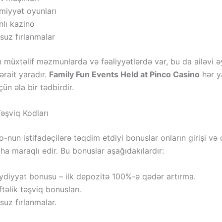
miyyət oyunları
nlı kazino
suz fırlanmalar
 müxtəlif məzmunlarda və fəaliyyətlərdə var, bu da ailəvi ə
ərait yaradır.
Family Fun Events Held at Pinco Casino
hər y
ün əla bir tədbirdir.
əşviq Kodları
-nun istifadəçilərə təqdim etdiyi bonuslar onların girişi və
ha maraqlı edir. Bu bonuslar aşağıdakılardır:
ydiyyat bonusu – ilk depozitə 100%-ə qədər artırma.
təlik təşviq bonusları.
suz fırlanmalar.