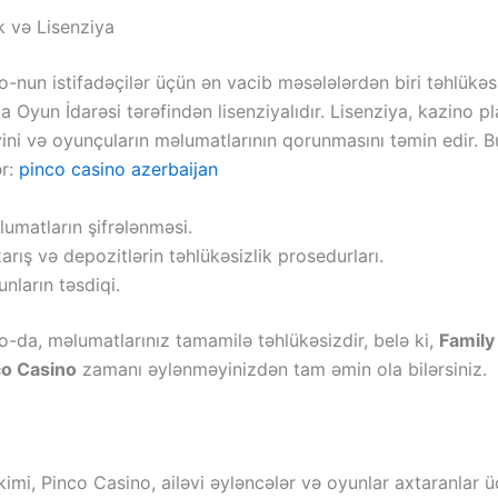
k və Lisenziya
-nun istifadəçilər üçün ən vacib məsələlərdən biri təhlükəsi
a Oyun İdarəsi tərəfindən lisenziyalıdır. Lisenziya, kazino p
yini və oyunçuların məlumatlarının qorunmasını təmin edir. B
ər:
pinco casino azerbaijan
umatların şifrələnməsi.
arış və depozitlərin təhlükəsizlik prosedurları.
nların təsdiqi.
o-da, məlumatlarınız tamamilə təhlükəsizdir, belə ki,
Family
co Casino
zamanı əylənməyinizdən tam əmin ola bilərsiniz.
imi, Pinco Casino, ailəvi əyləncələr və oyunlar axtaranlar 