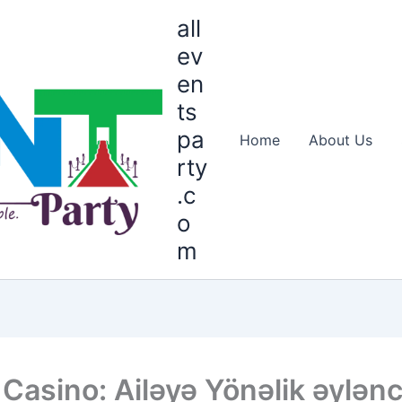
all
ev
en
ts
pa
Home
About Us
rty
.c
o
m
 Casino: Ailəyə Yönəlik əylənc