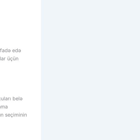
ifadə edə
lar üçün
uları belə
ınma
un seçiminin