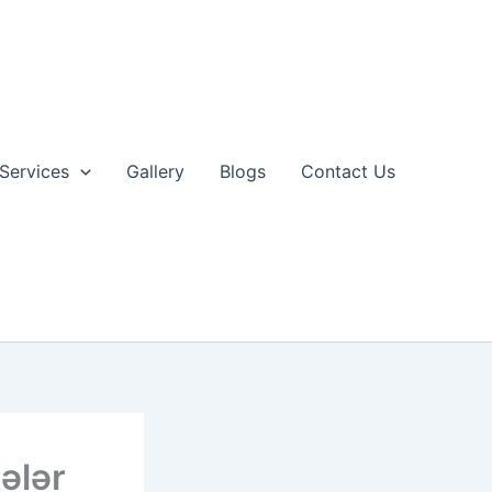
Services
Gallery
Blogs
Contact Us
ələr