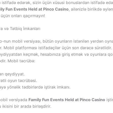
stifadə edərək, sizin üçün xüsusi bonuslardan istifadə edə 
ly Fun Events Held at Pinco Casino
, ailənizlə birlikdə əyl
 üçün onları qaçırmayın!
ya və Tətbiq İmkanları
o-nun mobil versiyası, bütün oyunların istənilən yerdən oy
r. Mobil platforması istifadəçilər üçün son dərəcə sürətlidir.
qeydiyyatdan keçmək, hesabınıza giriş etmək və oyunlara q
dir. Mobil təcrübə:
an qeydiyyat.
ətli oyun təcrübəsi.
əyə yönəlik tədbirlərdə iştirak imkanı.
obil versiyada
Family Fun Events Held at Pinco Casino
işti
u ikisini bir arada birləşdirir.