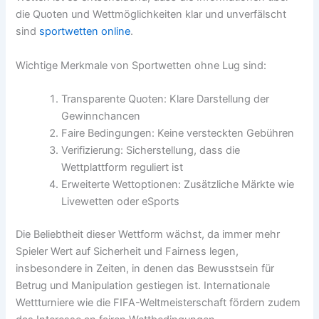
die Quoten und Wettmöglichkeiten klar und unverfälscht
sind
sportwetten online
.
Wichtige Merkmale von Sportwetten ohne Lug sind:
Transparente Quoten: Klare Darstellung der
Gewinnchancen
Faire Bedingungen: Keine versteckten Gebühren
Verifizierung: Sicherstellung, dass die
Wettplattform reguliert ist
Erweiterte Wettoptionen: Zusätzliche Märkte wie
Livewetten oder eSports
Die Beliebtheit dieser Wettform wächst, da immer mehr
Spieler Wert auf Sicherheit und Fairness legen,
insbesondere in Zeiten, in denen das Bewusstsein für
Betrug und Manipulation gestiegen ist. Internationale
Wettturniere wie die FIFA-Weltmeisterschaft fördern zudem