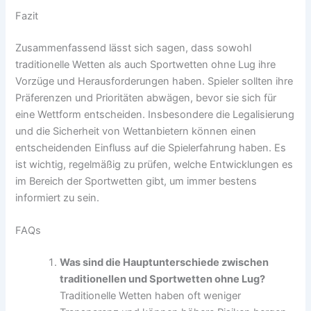
Fazit
Zusammenfassend lässt sich sagen, dass sowohl
traditionelle Wetten als auch Sportwetten ohne Lug ihre
Vorzüge und Herausforderungen haben. Spieler sollten ihre
Präferenzen und Prioritäten abwägen, bevor sie sich für
eine Wettform entscheiden. Insbesondere die Legalisierung
und die Sicherheit von Wettanbietern können einen
entscheidenden Einfluss auf die Spielerfahrung haben. Es
ist wichtig, regelmäßig zu prüfen, welche Entwicklungen es
im Bereich der Sportwetten gibt, um immer bestens
informiert zu sein.
FAQs
Was sind die Hauptunterschiede zwischen
traditionellen und Sportwetten ohne Lug?
Traditionelle Wetten haben oft weniger