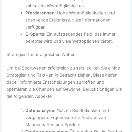
zahlreiche Wettmöglichkeiten.
Pferderennen:
Hohe Wettmöglichkeiten und
spannende Ereignisse, viele Informationen
verfügbar.
E-Sports:
Ein aufstrebendes Feld, das immer
beliebter wird und viele Wettoptionen bietet.
Strategien für erfolgreiches Wetten
Um bei Sportwetten erfolgreich zu sein, sollten Sie einige
Strategien und Taktiken in Betracht ziehen. Diese helfen
dabei, informierte Entscheidungen zu treffen und
optimieren die Chancen auf Gewinne. Berücksichtigen Sie
die folgenden Aspekte:
Datenanalyse:
Nutzen Sie Statistiken und
vergangene Ergebnisse zur Analyse von
Mannschaften und Spielern.
Quoten vergleichen:
Überprüfen Sie die Quoten