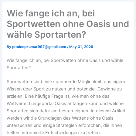
Wie fange ich an, bei
Sportwetten ohne Oasis und
wähle Sportarten?
By
pradeepkumar997@gmail.com
/
May 31, 2026
Wie fange ich an, bei Sportwetten ohne Oasis und wähle
Sportarten?
Sportwetten sind eine spannende Möglichkeit, das eigene
Wissen über Sport zu nutzen und potenziell Gewinne zu
erzielen. Eine häufige Frage ist, wie man ohne das
Wettvermittlungsportal Oasis anfangen kann und welche
Sportarten sich dafür am besten eignen. In diesem Artikel
werden wir die Grundlagen des Wettens ohne Oasis
untersuchen und einige Strategien erforschen, die Ihnen
helfen, informierte Entscheidungen zu treffen.