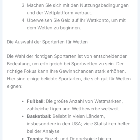
Machen Sie sich mit den Nutzungsbedingungen
und der Wettplattform vertraut.
Überweisen Sie Geld auf Ihr Wettkonto, um mit
dem Wetten zu beginnen.
Die Auswahl der Sportarten für Wetten
Die Wahl der richtigen Sportarten ist von entscheidender
Bedeutung, um erfolgreich bei Sportwetten zu sein. Der
richtige Fokus kann Ihre Gewinnchancen stark erhöhen.
Hier sind einige beliebte Sportarten, die sich gut für Wetten
eignen:
Fußball:
Die größte Anzahl von Wettmärkten,
zahlreiche Ligen und Wettbewerbe weltweit.
Basketball:
Beliebt in vielen Ländern,
insbesondere in den USA; viele Statistiken helfen
bei der Analyse.
Tennis:
Einzel- und Doppelspiele bieten