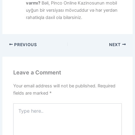
varmı?
Bəli, Pinco Online Kazinosunun mobil
uyğun bir versiyası mövcuddur və hər yerdən
rahatlıqla daxil ola bilərsiniz.
PREVIOUS
NEXT
Leave a Comment
Your email address will not be published.
Required
fields are marked
*
Type
here..