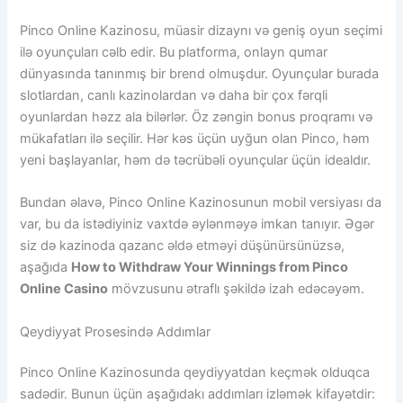
Pinco Online Kazinosu, müasir dizaynı və geniş oyun seçimi
ilə oyunçuları cəlb edir. Bu platforma, onlayn qumar
dünyasında tanınmış bir brend olmuşdur. Oyunçular burada
slotlardan, canlı kazinolardan və daha bir çox fərqli
oyunlardan həzz ala bilərlər. Öz zəngin bonus proqramı və
mükafatları ilə seçilir. Hər kəs üçün uyğun olan Pinco, həm
yeni başlayanlar, həm də təcrübəli oyunçular üçün idealdır.
Bundan əlavə, Pinco Online Kazinosunun mobil versiyası da
var, bu da istədiyiniz vaxtdə əylənməyə imkan tanıyır. Əgər
siz də kazinoda qazanc əldə etməyi düşünürsünüzsə,
aşağıda
How to Withdraw Your Winnings from Pinco
Online Casino
mövzusunu ətraflı şəkildə izah edəcəyəm.
Qeydiyyat Prosesində Addımlar
Pinco Online Kazinosunda qeydiyyatdan keçmək olduqca
sadədir. Bunun üçün aşağıdakı addımları izləmək kifayətdir: