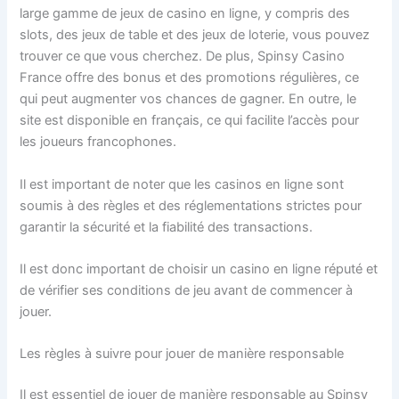
large gamme de jeux de casino en ligne, y compris des
slots, des jeux de table et des jeux de loterie, vous pouvez
trouver ce que vous cherchez. De plus, Spinsy Casino
France offre des bonus et des promotions régulières, ce
qui peut augmenter vos chances de gagner. En outre, le
site est disponible en français, ce qui facilite l’accès pour
les joueurs francophones.
Il est important de noter que les casinos en ligne sont
soumis à des règles et des réglementations strictes pour
garantir la sécurité et la fiabilité des transactions.
Il est donc important de choisir un casino en ligne réputé et
de vérifier ses conditions de jeu avant de commencer à
jouer.
Les règles à suivre pour jouer de manière responsable
Il est essentiel de jouer de manière responsable au Spinsy