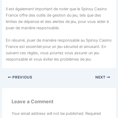
Il est également important de noter que le Spinsy Casino
France offre des outils de gestion du jeu, tels que des
limites de dépense et des alertes de jeu, pour vous aider à
jouer de manière responsable.
En résumé, jouer de manière responsable au Spinsy Casino
France est essentiel pour un jeu sécurisé et amusant. En
suivant ces règles, vous pourrez vous assurer un jeu
responsable et vous éviter les problèmes de jeu.
PREVIOUS
NEXT
Leave a Comment
Your email address will not be published.
Required