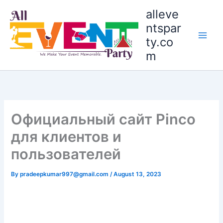
Skip
alleve
to
ntspar
content
ty.co
m
Официальный сайт Pinco
для клиентов и
пользователей
By
pradeepkumar997@gmail.com
/
August 13, 2023