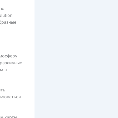
но
lution
образные
тмосферу
 различные
м с
ить
ьзоваться
е карты,