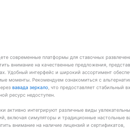
ете современные платформы для ставочных развлечен
тить внимание на качественные предложения, предста
ах. Удобный интерфейс и широкий ассортимент обеспе
мые моменты. Рекомендуем ознакомиться с альтернат
через
вавада зеркало
, что предоставляет стабильный в
ной ресурс недоступен.
ки активно интегрируют различные виды увлекательн
й, включая симуляторы и традиционные настольные в
тить внимание на наличие лицензий и сертификатов,