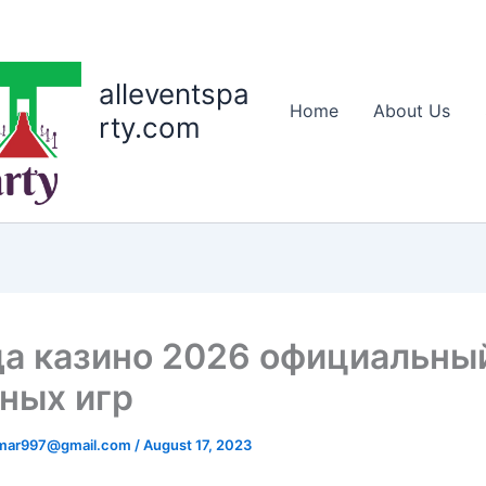
alleventspa
Home
About Us
rty.com
а казино 2026 официальны
ных игр
mar997@gmail.com
/
August 17, 2023