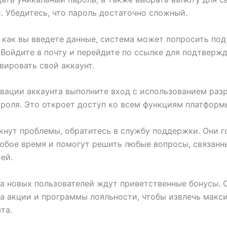
. Убедитесь, что пароль достаточно сложный.
 как вы введете данные, система может попросить по
. Войдите в почту и перейдите по ссылке для подтвержд
вировать свой аккаунт.
вации аккаунта выполните вход с использованием раз
ароля. Это откроет доступ ко всем функциям платформ
кнут проблемы, обратитесь в службу поддержки. Они г
юбое время и помогут решить любые вопросы, связанн
ей.
а новых пользователей ждут приветственные бонусы. 
а акции и программы лояльности, чтобы извлечь макс
та.