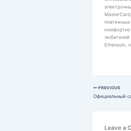
электронны
MasterCard
платежные 
комфортно 
любителей 
Ethereum, 
PREVIOUS
Leave a