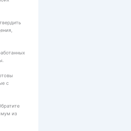
дтвердить
ения,
работанных
ы.
отовы
ые с
Обратите
имум из