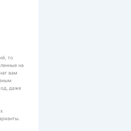
ий, то
вленные на
чат вам
ивным
ход, даже
ых
арианты.