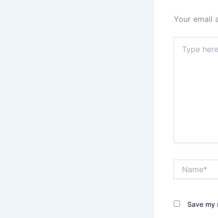
Your email 
Type
here..
Name*
Save my n