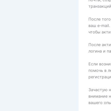
транзакций
После того
ваш e-mail
чтобы акти
После акти
логина и п
Если возни
помочь в л
регистраци
Зачастую н
внимание н
вашего опы