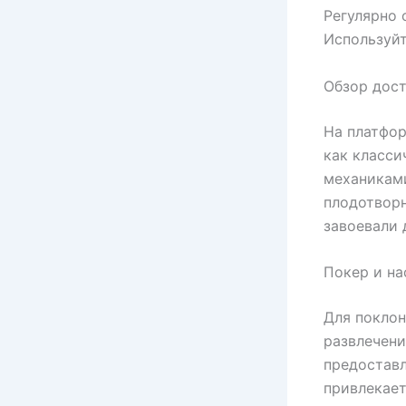
Регулярно 
Используйт
Обзор дост
На платфо
как класси
механиками
плодотворн
завоевали 
Покер и на
Для покло
развлечени
предоставл
привлекает